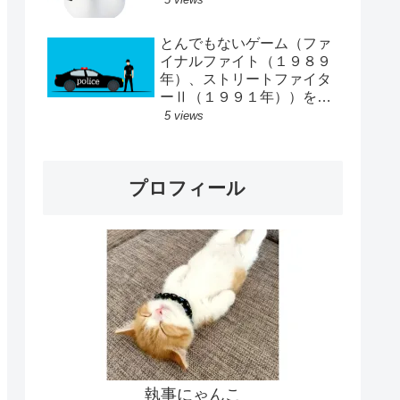
とんでもないゲーム（ファ
イナルファイト（１９８９
年）、ストリートファイタ
ーⅡ（１９９１年））をし
ていた
5 views
プロフィール
執事にゃんこ