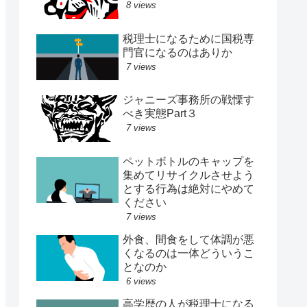
8 views
税理士になるために国税専
門官になるのはありか
7 views
ジャニーズ事務所の戦慄す
べき実態Part３
7 views
ペットボトルのキャップを
集めてリサイクルさせよう
とする行為は絶対にやめて
ください
7 views
外食、間食をして体調が悪
くなるのは一体どういうこ
となのか
6 views
高学歴の人が税理士になる