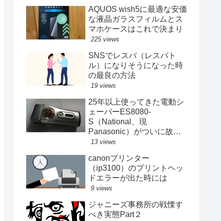
AQUOS wish5に最適な安価
な液晶ガラスフィルムとス
マホケースはこれで決まり
225 views
SNSでレスバ（レスバト
ル）になりそうになった時
の最良の方法
19 views
25年以上使ってきた電動シ
ェーバーES8080-
S（National、現
Panasonic）がついに故障
する
13 views
canonプリンター
（ip3100）のプリントヘッ
ドエラーが出た時には
9 views
ジャニーズ事務所の戦慄す
べき実態Part２