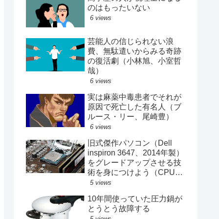
のはもったいない
6 views
芸能人の信じられない浪
費、無駄遣いからみる奇跡
の復活劇（小林旭、小室哲
哉）
6 views
実は麻薬中毒患者でそれが
原因で死亡した有名人（ブ
ルース・リー、尾崎豊）
6 views
旧式傑作パソコン（Dell
inspiron 3647、2014年製）
をグレードアップさせる技
術を身につけよう（CPU、
メモリ、SSD交換記録）
5 views
10年間使っていた圧力鍋が
とうとう故障する
5 views