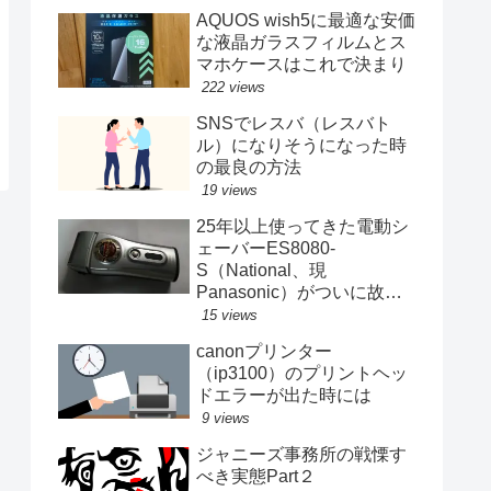
AQUOS wish5に最適な安価
な液晶ガラスフィルムとス
マホケースはこれで決まり
222 views
SNSでレスバ（レスバト
ル）になりそうになった時
の最良の方法
19 views
25年以上使ってきた電動シ
ェーバーES8080-
S（National、現
Panasonic）がついに故障
する
15 views
canonプリンター
（ip3100）のプリントヘッ
ドエラーが出た時には
9 views
ジャニーズ事務所の戦慄す
べき実態Part２