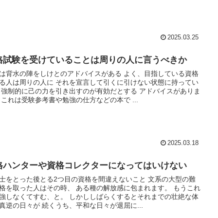
2025.03.25
格試験を受けていることは周りの人に言うべきか
は背水の陣をしけとのアドバイスがある よく、目指している資格
る人は周りの人に それを宣言して引くに引けない状態に持ってい
 強制的に己の力を引き出すのが有効だとする アドバイスがありま
 これは受験参考書や勉強の仕方などの本で ...
2025.03.18
格ハンターや資格コレクターになってはいけない
士をとった後とる2つ目の資格を間違えないこと 文系の大型の難
格を取った人はその時、 ある種の解放感に包まれます。 もうこれ
強しなくてすむ、と。 しかししばらくするとそれまでの壮絶な体
真逆の日々が 続くうち、平和な日々が退屈に...