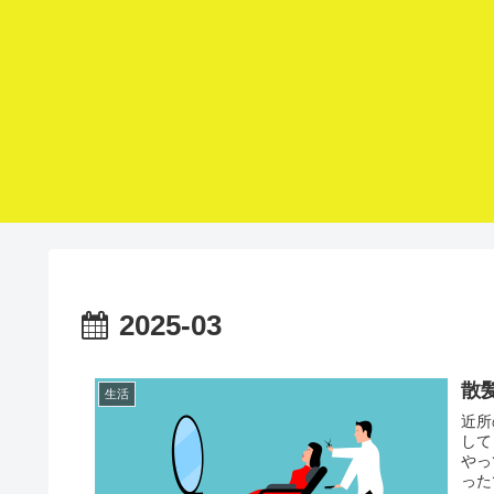
2025-03
散
生活
近所
して
やっ
った