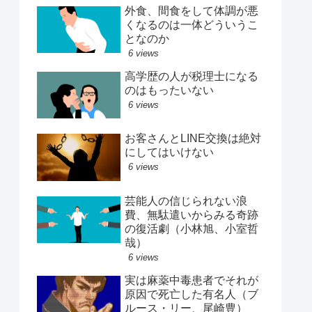
外食、間食をして体調が悪
くなるのは一体どういうこ
となのか
6 views
高学歴の人が税理士になる
のはもったいない
6 views
お客さんとLINE交換は絶対
にしてはいけない
6 views
芸能人の信じられない浪
費、無駄遣いからみる奇跡
の復活劇（小林旭、小室哲
哉）
6 views
実は麻薬中毒患者でそれが
原因で死亡した有名人（ブ
ルース・リー、尾崎豊）