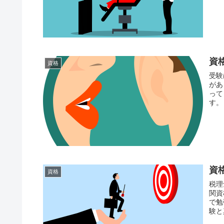
資
資格
受験
があ
って
す。
資
資格
税理
関資
で勉
験と