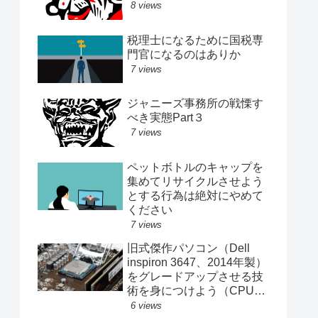
8 views
税理士になるために国税専
門官になるのはありか
7 views
ジャニーズ事務所の戦慄す
べき実態Part３
7 views
ペットボトルのキャップを
集めてリサイクルさせよう
とする行為は絶対にやめて
ください
7 views
旧式傑作パソコン（Dell
inspiron 3647、2014年製）
をグレードアップさせる技
術を身につけよう（CPU、
メモリ、SSD交換記録）
6 views