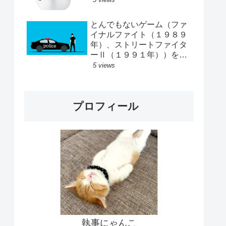
とんでもないゲーム（ファ
イナルファイト（１９８９
年）、ストリートファイタ
ーⅡ（１９９１年））をし
ていた
5 views
プロフィール
執事にゃんこ