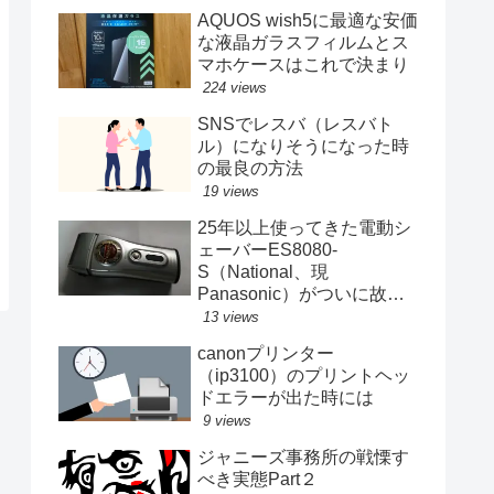
AQUOS wish5に最適な安価
な液晶ガラスフィルムとス
マホケースはこれで決まり
224 views
SNSでレスバ（レスバト
ル）になりそうになった時
の最良の方法
19 views
25年以上使ってきた電動シ
ェーバーES8080-
S（National、現
Panasonic）がついに故障
する
13 views
canonプリンター
（ip3100）のプリントヘッ
ドエラーが出た時には
9 views
ジャニーズ事務所の戦慄す
べき実態Part２