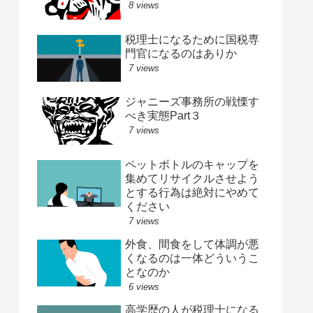
8 views
税理士になるために国税専
門官になるのはありか
7 views
ジャニーズ事務所の戦慄す
べき実態Part３
7 views
ペットボトルのキャップを
集めてリサイクルさせよう
とする行為は絶対にやめて
ください
7 views
外食、間食をして体調が悪
くなるのは一体どういうこ
となのか
6 views
高学歴の人が税理士になる