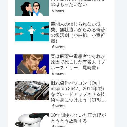
のはもったいない
6 views
芸能人の信じられない浪
費、無駄遣いからみる奇跡
の復活劇（小林旭、小室哲
哉）
6 views
実は麻薬中毒患者でそれが
原因で死亡した有名人（ブ
ルース・リー、尾崎豊）
6 views
旧式傑作パソコン（Dell
inspiron 3647、2014年製）
をグレードアップさせる技
術を身につけよう（CPU、
メモリ、SSD交換記録）
5 views
10年間使っていた圧力鍋が
とうとう故障する
5 views