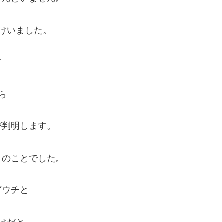
けいました。
て
ら
が判明します。
とのことでした。
どウチと
けだと