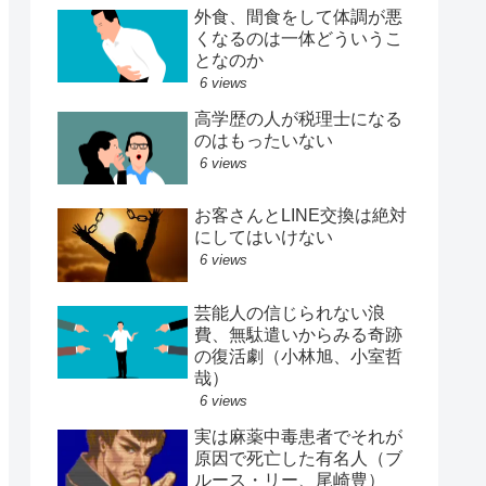
外食、間食をして体調が悪
くなるのは一体どういうこ
となのか
6 views
高学歴の人が税理士になる
のはもったいない
6 views
お客さんとLINE交換は絶対
にしてはいけない
6 views
芸能人の信じられない浪
費、無駄遣いからみる奇跡
の復活劇（小林旭、小室哲
哉）
6 views
実は麻薬中毒患者でそれが
原因で死亡した有名人（ブ
ルース・リー、尾崎豊）