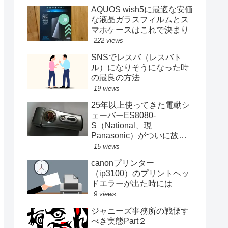
AQUOS wish5に最適な安価
な液晶ガラスフィルムとス
マホケースはこれで決まり
222 views
SNSでレスバ（レスバト
ル）になりそうになった時
の最良の方法
19 views
25年以上使ってきた電動シ
ェーバーES8080-
S（National、現
Panasonic）がついに故障
する
15 views
canonプリンター
（ip3100）のプリントヘッ
ドエラーが出た時には
9 views
ジャニーズ事務所の戦慄す
べき実態Part２