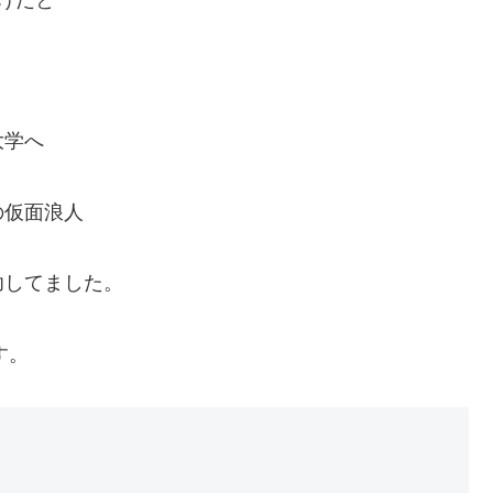
大学へ
の仮面浪人
功してました。
す。