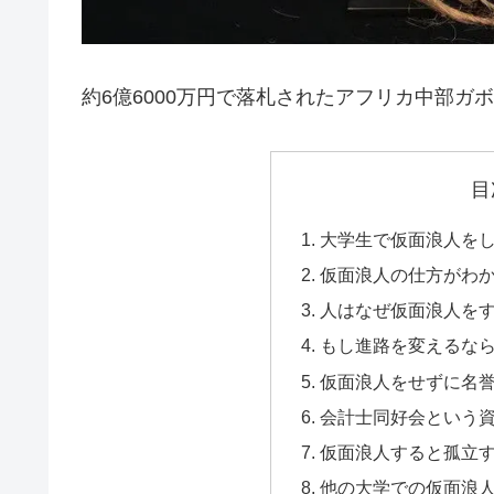
約6億6000万円で落札されたアフリカ中部ガ
目
大学生で仮面浪人を
仮面浪人の仕方がわ
人はなぜ仮面浪人を
もし進路を変えるな
仮面浪人をせずに名
会計士同好会という
仮面浪人すると孤立
他の大学での仮面浪