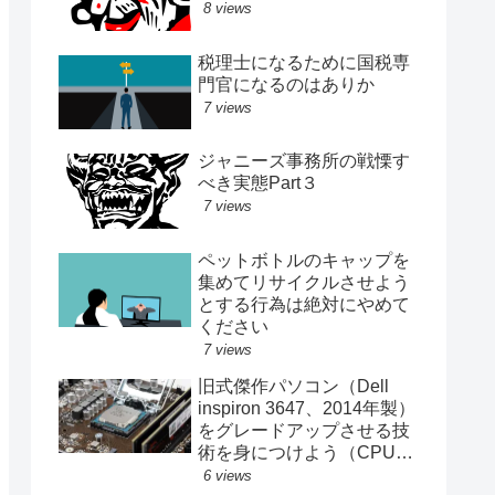
8 views
税理士になるために国税専
門官になるのはありか
7 views
ジャニーズ事務所の戦慄す
べき実態Part３
7 views
ペットボトルのキャップを
集めてリサイクルさせよう
とする行為は絶対にやめて
ください
7 views
旧式傑作パソコン（Dell
inspiron 3647、2014年製）
をグレードアップさせる技
術を身につけよう（CPU、
メモリ、SSD交換記録）
6 views