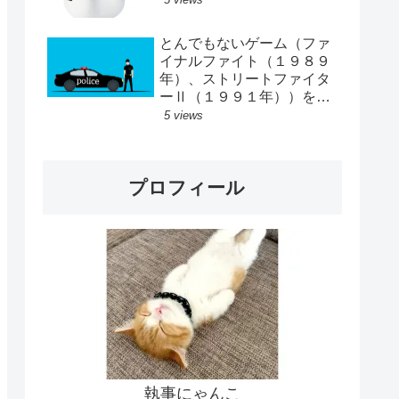
とんでもないゲーム（ファ
イナルファイト（１９８９
年）、ストリートファイタ
ーⅡ（１９９１年））をし
ていた
5 views
プロフィール
執事にゃんこ