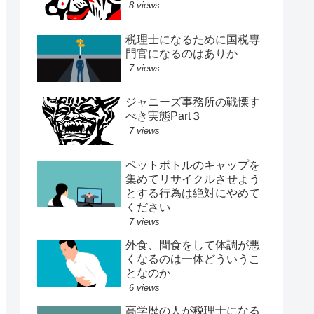
8 views
税理士になるために国税専
門官になるのはありか
7 views
ジャニーズ事務所の戦慄す
べき実態Part３
7 views
ペットボトルのキャップを
集めてリサイクルさせよう
とする行為は絶対にやめて
ください
7 views
外食、間食をして体調が悪
くなるのは一体どういうこ
となのか
6 views
高学歴の人が税理士になる