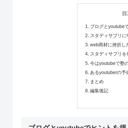
目
ブログとyoutub
スタディサプリに
web商材に挫折し
スタディサプリを
今はyoutube
あるyoutube
まとめ
編集後記
ブログとyoutubeでヒントを得