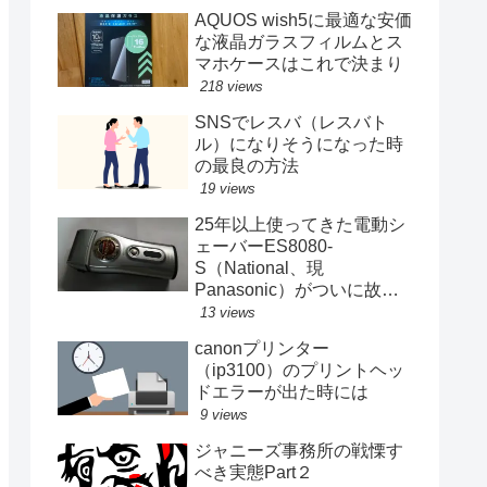
AQUOS wish5に最適な安価
な液晶ガラスフィルムとス
マホケースはこれで決まり
218 views
SNSでレスバ（レスバト
ル）になりそうになった時
の最良の方法
19 views
25年以上使ってきた電動シ
ェーバーES8080-
S（National、現
Panasonic）がついに故障
する
13 views
canonプリンター
（ip3100）のプリントヘッ
ドエラーが出た時には
9 views
ジャニーズ事務所の戦慄す
べき実態Part２