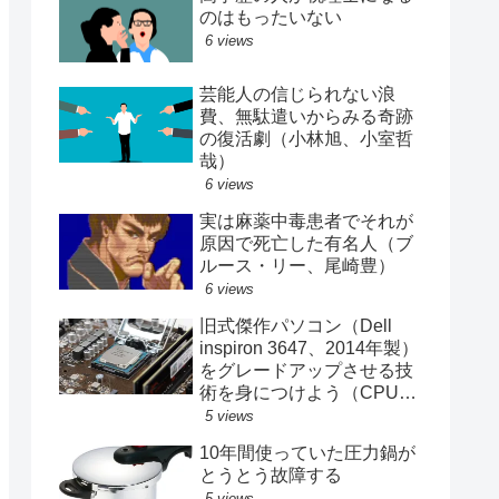
のはもったいない
6 views
芸能人の信じられない浪
費、無駄遣いからみる奇跡
の復活劇（小林旭、小室哲
哉）
6 views
実は麻薬中毒患者でそれが
原因で死亡した有名人（ブ
ルース・リー、尾崎豊）
6 views
旧式傑作パソコン（Dell
inspiron 3647、2014年製）
をグレードアップさせる技
術を身につけよう（CPU、
メモリ、SSD交換記録）
5 views
10年間使っていた圧力鍋が
とうとう故障する
5 views