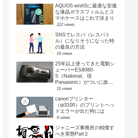
AQUOS wish5に最適な安価
な液晶ガラスフィルムとス
マホケースはこれで決まり
222 views
SNSでレスバ（レスバト
ル）になりそうになった時
の最良の方法
19 views
25年以上使ってきた電動シ
ェーバーES8080-
S（National、現
Panasonic）がついに故障
する
15 views
canonプリンター
（ip3100）のプリントヘッ
ドエラーが出た時には
9 views
ジャニーズ事務所の戦慄す
べき実態Part２