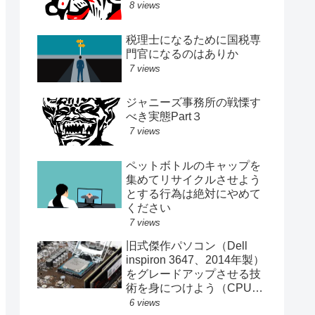
8 views
税理士になるために国税専
門官になるのはありか
7 views
ジャニーズ事務所の戦慄す
べき実態Part３
7 views
ペットボトルのキャップを
集めてリサイクルさせよう
とする行為は絶対にやめて
ください
7 views
旧式傑作パソコン（Dell
inspiron 3647、2014年製）
をグレードアップさせる技
術を身につけよう（CPU、
メモリ、SSD交換記録）
6 views