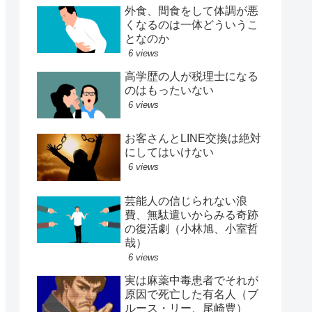
外食、間食をして体調が悪
くなるのは一体どういうこ
となのか
6 views
高学歴の人が税理士になる
のはもったいない
6 views
お客さんとLINE交換は絶対
にしてはいけない
6 views
芸能人の信じられない浪
費、無駄遣いからみる奇跡
の復活劇（小林旭、小室哲
哉）
6 views
実は麻薬中毒患者でそれが
原因で死亡した有名人（ブ
ルース・リー、尾崎豊）