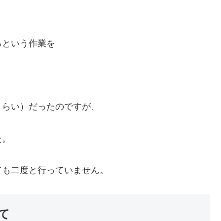
るという作業を
くらい）だったのですが、
た。
ても二度と行っていません。
て