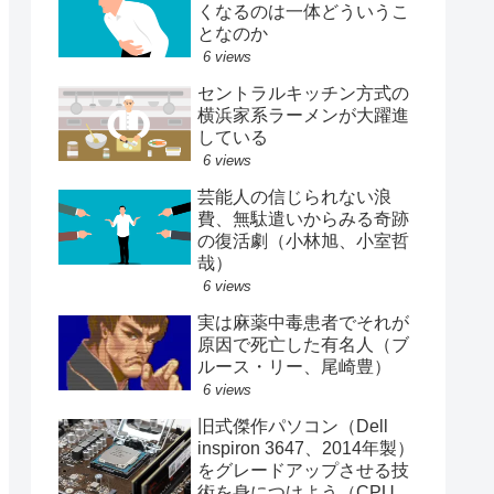
くなるのは一体どういうこ
となのか
6 views
セントラルキッチン方式の
横浜家系ラーメンが大躍進
している
6 views
芸能人の信じられない浪
費、無駄遣いからみる奇跡
の復活劇（小林旭、小室哲
哉）
6 views
実は麻薬中毒患者でそれが
原因で死亡した有名人（ブ
ルース・リー、尾崎豊）
6 views
旧式傑作パソコン（Dell
inspiron 3647、2014年製）
をグレードアップさせる技
術を身につけよう（CPU、