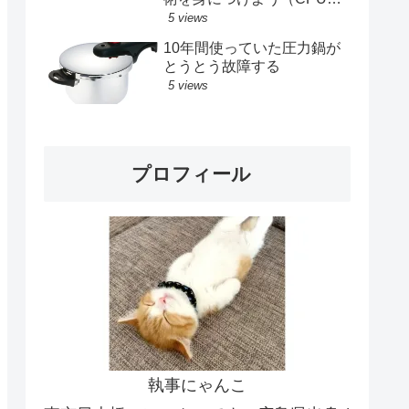
メモリ、SSD交換記録）
5 views
10年間使っていた圧力鍋が
とうとう故障する
5 views
プロフィール
執事にゃんこ