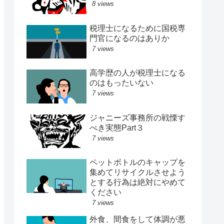
8 views
税理士になるために国税専
門官になるのはありか
7 views
高学歴の人が税理士になる
のはもったいない
7 views
ジャニーズ事務所の戦慄す
べき実態Part３
7 views
ペットボトルのキャップを
集めてリサイクルさせよう
とする行為は絶対にやめて
ください
7 views
外食、間食をして体調が悪