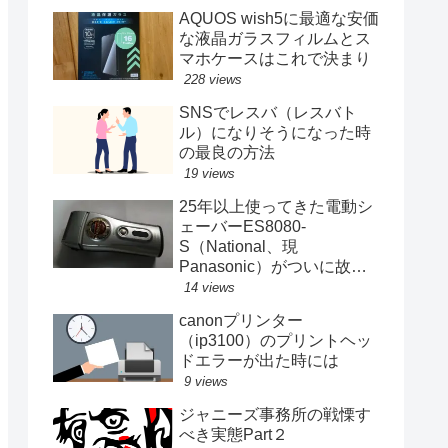
AQUOS wish5に最適な安価
な液晶ガラスフィルムとス
マホケースはこれで決まり
228 views
SNSでレスバ（レスバト
ル）になりそうになった時
の最良の方法
19 views
25年以上使ってきた電動シ
ェーバーES8080-
S（National、現
Panasonic）がついに故障
する
14 views
canonプリンター
（ip3100）のプリントヘッ
ドエラーが出た時には
9 views
ジャニーズ事務所の戦慄す
べき実態Part２