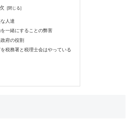
次
盛な人達
動を一緒にすることの弊害
来政府の役割
どを税務署と税理士会はやっている