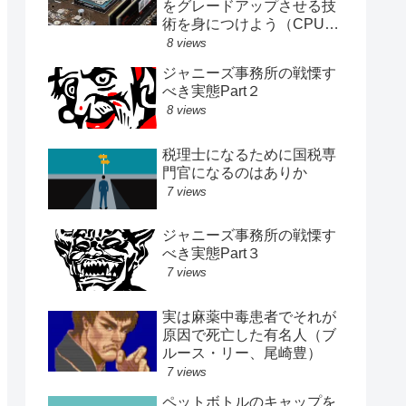
をグレードアップさせる技
術を身につけよう（CPU、
メモリ、SSD交換記録）
8 views
ジャニーズ事務所の戦慄す
べき実態Part２
8 views
税理士になるために国税専
門官になるのはありか
7 views
ジャニーズ事務所の戦慄す
べき実態Part３
7 views
実は麻薬中毒患者でそれが
原因で死亡した有名人（ブ
ルース・リー、尾崎豊）
7 views
ペットボトルのキャップを