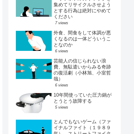
集めてリサイクルさせよう
とする行為は絶対にやめて
ください
7 views
外食、間食をして体調が悪
くなるのは一体どういうこ
となのか
6 views
芸能人の信じられない浪
費、無駄遣いからみる奇跡
の復活劇（小林旭、小室哲
哉）
6 views
10年間使っていた圧力鍋が
とうとう故障する
5 views
とんでもないゲーム（ファ
イナルファイト（１９８９
年）、ストリートファイタ