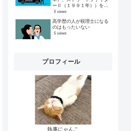
ーⅡ（１９９１年））をし
ていた
5 views
高学歴の人が税理士になる
のはもったいない
5 views
プロフィール
執事にゃんこ