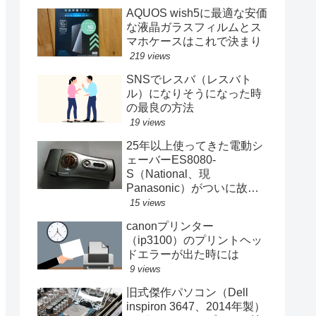
AQUOS wish5に最適な安価
な液晶ガラスフィルムとス
マホケースはこれで決まり
219 views
SNSでレスバ（レスバト
ル）になりそうになった時
の最良の方法
19 views
25年以上使ってきた電動シ
ェーバーES8080-
S（National、現
Panasonic）がついに故障
する
15 views
canonプリンター
（ip3100）のプリントヘッ
ドエラーが出た時には
9 views
旧式傑作パソコン（Dell
inspiron 3647、2014年製）