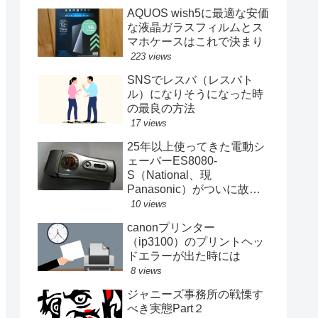
AQUOS wish5に最適な安価
な液晶ガラスフィルムとス
マホケースはこれで決まり
223 views
SNSでレスバ（レスバト
ル）になりそうになった時
の最良の方法
17 views
25年以上使ってきた電動シ
ェーバーES8080-
S（National、現
Panasonic）がついに故障
する
10 views
canonプリンター
（ip3100）のプリントヘッ
ドエラーが出た時には
8 views
ジャニーズ事務所の戦慄す
べき実態Part２