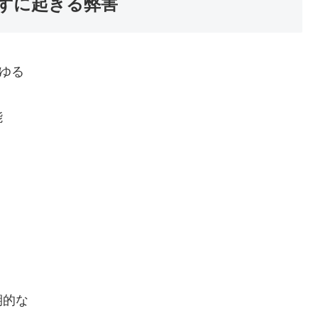
ずに起きる弊害
ゆる
能
期的な