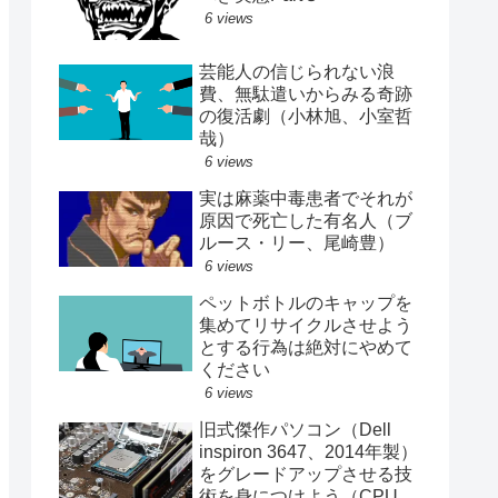
6 views
芸能人の信じられない浪
費、無駄遣いからみる奇跡
の復活劇（小林旭、小室哲
哉）
6 views
実は麻薬中毒患者でそれが
原因で死亡した有名人（ブ
ルース・リー、尾崎豊）
6 views
ペットボトルのキャップを
集めてリサイクルさせよう
とする行為は絶対にやめて
ください
6 views
旧式傑作パソコン（Dell
inspiron 3647、2014年製）
をグレードアップさせる技
術を身につけよう（CPU、