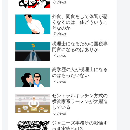
8 views
外食、間食をして体調が悪
くなるのは一体どういうこ
となのか
7 views
税理士になるために国税専
門官になるのはありか
7 views
高学歴の人が税理士になる
のはもったいない
7 views
セントラルキッチン方式の
横浜家系ラーメンが大躍進
している
6 views
ジャニーズ事務所の戦慄す
べき実態Part３