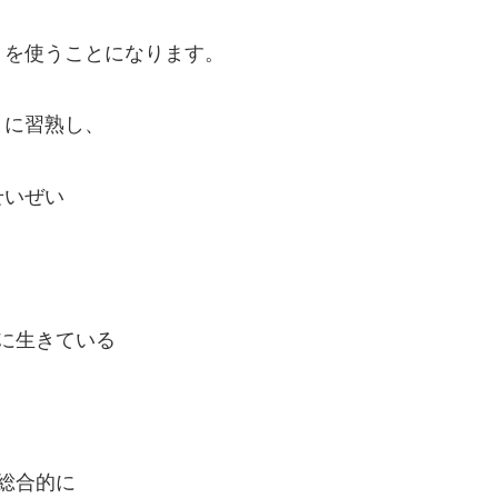
トを使うことになります。
トに習熟し、
せいぜい
に生きている
総合的に