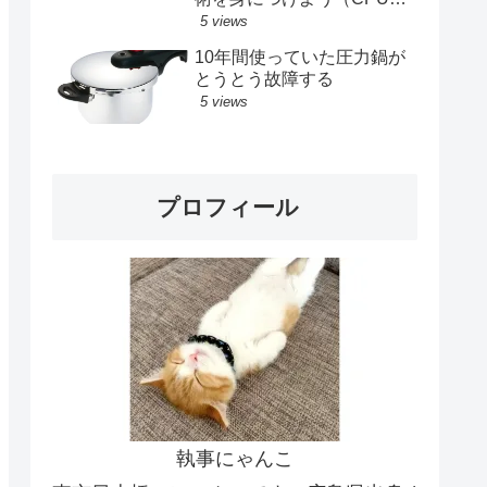
メモリ、SSD交換記録）
5 views
10年間使っていた圧力鍋が
とうとう故障する
5 views
プロフィール
執事にゃんこ