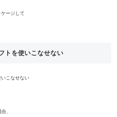
ッケージして
フトを使いこなせない
使いこなせない
場合、