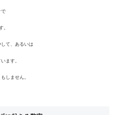
けで
す。
やして、あるいは
ています。
きもしません。
。