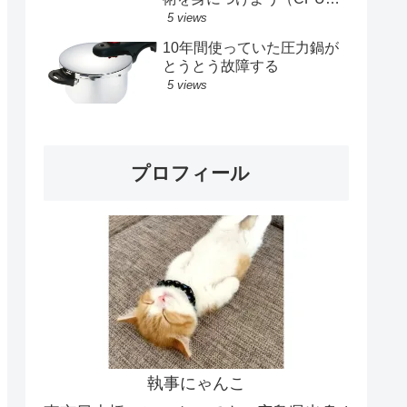
メモリ、SSD交換記録）
5 views
10年間使っていた圧力鍋が
とうとう故障する
5 views
プロフィール
執事にゃんこ