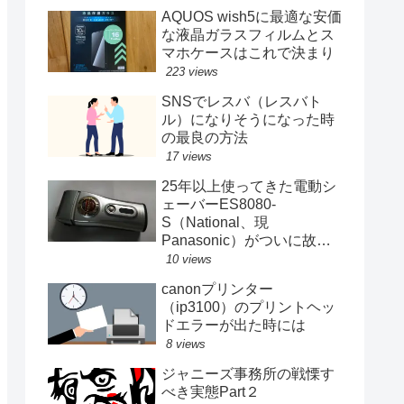
AQUOS wish5に最適な安価
な液晶ガラスフィルムとス
マホケースはこれで決まり
223 views
SNSでレスバ（レスバト
ル）になりそうになった時
の最良の方法
17 views
25年以上使ってきた電動シ
ェーバーES8080-
S（National、現
Panasonic）がついに故障
する
10 views
canonプリンター
（ip3100）のプリントヘッ
ドエラーが出た時には
8 views
ジャニーズ事務所の戦慄す
べき実態Part２