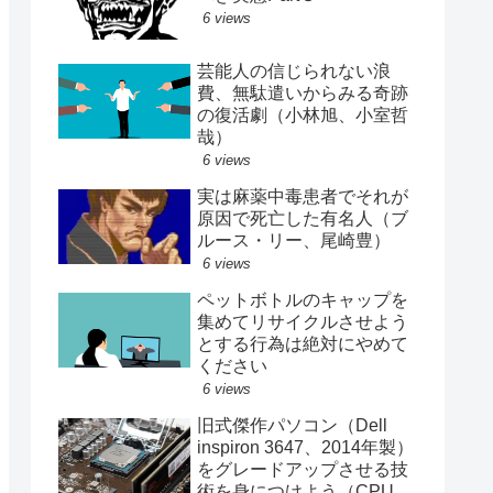
6 views
芸能人の信じられない浪
費、無駄遣いからみる奇跡
の復活劇（小林旭、小室哲
哉）
6 views
実は麻薬中毒患者でそれが
原因で死亡した有名人（ブ
ルース・リー、尾崎豊）
6 views
ペットボトルのキャップを
集めてリサイクルさせよう
とする行為は絶対にやめて
ください
6 views
旧式傑作パソコン（Dell
inspiron 3647、2014年製）
をグレードアップさせる技
術を身につけよう（CPU、