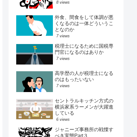
8 views
外食、間食をして体調が悪
くなるのは一体どういうこ
となのか
7 views
税理士になるために国税専
門官になるのはありか
7 views
高学歴の人が税理士になる
のはもったいない
7 views
セントラルキッチン方式の
横浜家系ラーメンが大躍進
している
6 views
ジャニーズ事務所の戦慄す
べき実態Part３