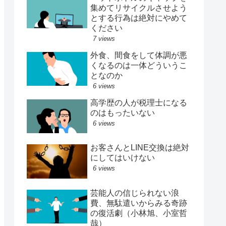
集めてリサイクルさせよう
とする行為は絶対にやめて
ください
7 views
外食、間食をして体調が悪
くなるのは一体どういうこ
となのか
6 views
高学歴の人が税理士になる
のはもったいない
6 views
お客さんとLINE交換は絶対
にしてはいけない
6 views
芸能人の信じられない浪
費、無駄遣いからみる奇跡
の復活劇（小林旭、小室哲
哉）