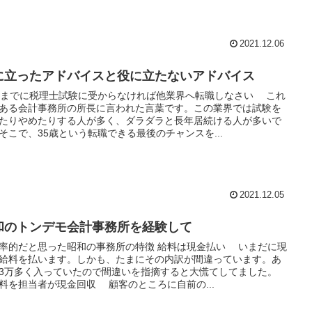
2021.12.06
に立ったアドバイスと役に立たないアドバイス
歳までに税理士試験に受からなければ他業界へ転職しなさい これ
ある会計事務所の所長に言われた言葉です。この業界では試験を
たりやめたりする人が多く、ダラダラと長年居続ける人が多いで
そこで、35歳という転職できる最後のチャンスを...
2021.12.05
和のトンデモ会計事務所を経験して
率的だと思った昭和の事務所の特徴 給料は現金払い いまだに現
給料を払います。しかも、たまにその内訳が間違っています。あ
3万多く入っていたので間違いを指摘すると大慌てしてました。
料を担当者が現金回収 顧客のところに自前の...