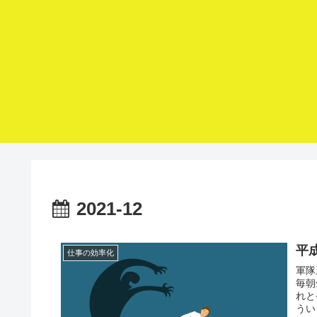
2021-12
平
仕事の効率化
軍隊
毎朝
れと
うい