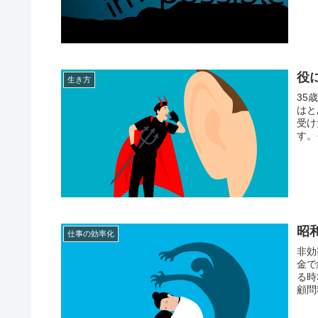
役
生き方
35
はと
受け
す。
昭
仕事の効率化
非効
金で
る時
顧問