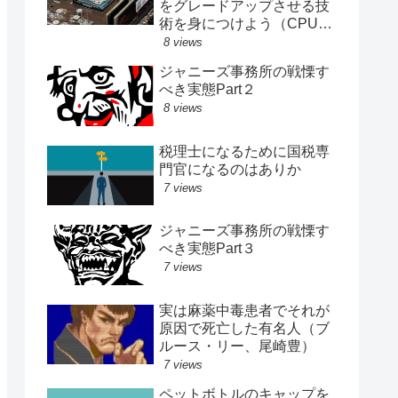
をグレードアップさせる技
術を身につけよう（CPU、
メモリ、SSD交換記録）
8 views
ジャニーズ事務所の戦慄す
べき実態Part２
8 views
税理士になるために国税専
門官になるのはありか
7 views
ジャニーズ事務所の戦慄す
べき実態Part３
7 views
実は麻薬中毒患者でそれが
原因で死亡した有名人（ブ
ルース・リー、尾崎豊）
7 views
ペットボトルのキャップを