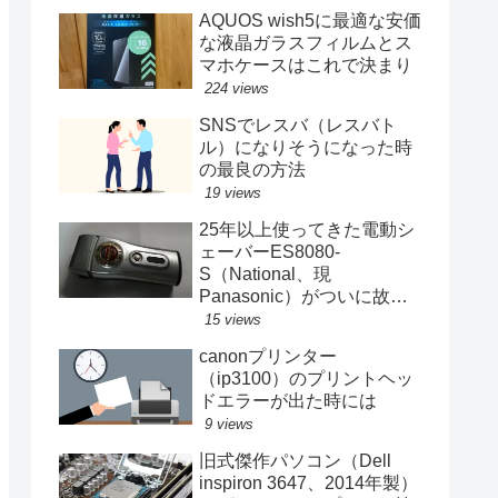
AQUOS wish5に最適な安価
な液晶ガラスフィルムとス
マホケースはこれで決まり
224 views
SNSでレスバ（レスバト
ル）になりそうになった時
の最良の方法
19 views
25年以上使ってきた電動シ
ェーバーES8080-
S（National、現
Panasonic）がついに故障
する
15 views
canonプリンター
（ip3100）のプリントヘッ
ドエラーが出た時には
9 views
旧式傑作パソコン（Dell
inspiron 3647、2014年製）