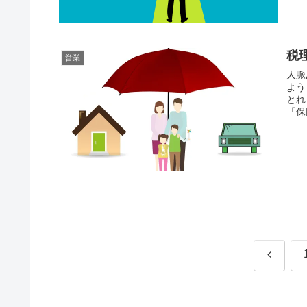
税
営業
人脈
よう
とれ
「保
前
へ