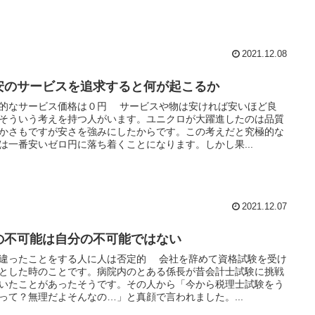
2021.12.08
安のサービスを追求すると何が起こるか
的なサービス価格は０円 サービスや物は安ければ安いほど良
そういう考えを持つ人がいます。ユニクロが大躍進したのは品質
かさもですが安さを強みにしたからです。この考えだと究極的な
は一番安いゼロ円に落ち着くことになります。しかし果...
2021.12.07
の不可能は自分の不可能ではない
違ったことをする人に人は否定的 会社を辞めて資格試験を受け
とした時のことです。病院内のとある係長が昔会計士試験に挑戦
いたことがあったそうです。その人から「今から税理士試験をう
って？無理だよそんなの…」と真顔で言われました。...