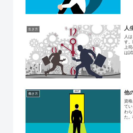
人
生き方
人は
す。
上司
は試
他
働き方
資格
てい
わら
た。