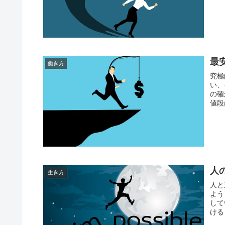
最
働き方
究極
い、
の確
値段
人
生き方
人と
よう
して
ける