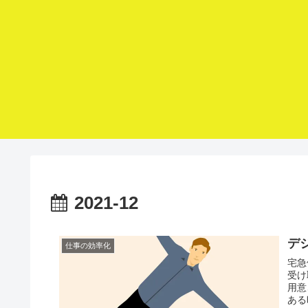
2021-12
デ
仕事の効率化
宅急
受け
用意
ある