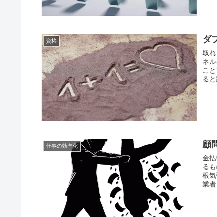
ダ
資格
取れ
ネル
こと
ると
顧
仕事の効率化
金払
るも
根気
業者