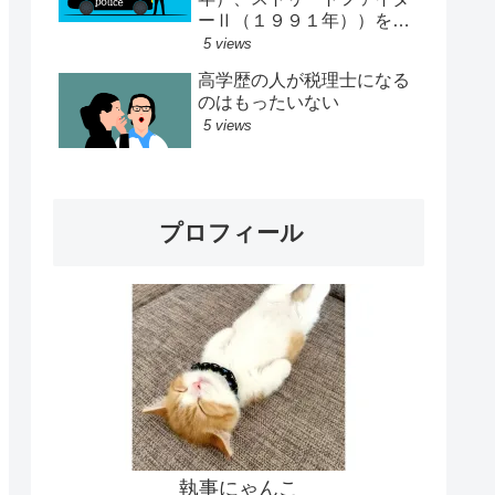
ーⅡ（１９９１年））をし
ていた
5 views
高学歴の人が税理士になる
のはもったいない
5 views
プロフィール
執事にゃんこ