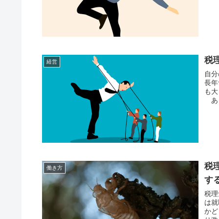
税
経営
自分
長年
も大
ある
税
働き方
す
税理
は就
かど