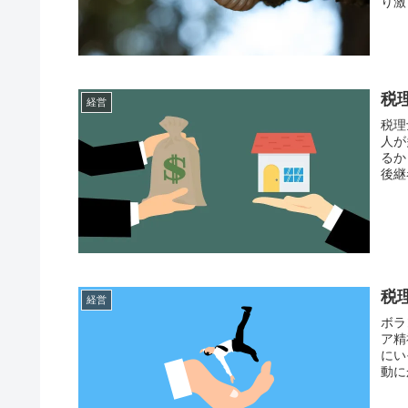
り激
税
経営
税理
人が
るか
後継
税
経営
ボラ
ア精
にい
動に