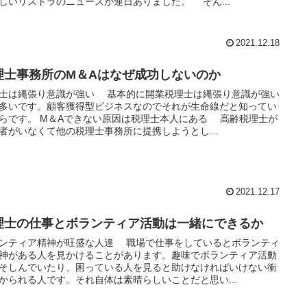
しいリストラのニュースが連日ありました。 そん...
2021.12.18
理士事務所のM＆Aはなぜ成功しないのか
士は縄張り意識が強い 基本的に開業税理士は縄張り意識が強い
多いです。顧客獲得型ビジネスなのでそれが生命線だと知ってい
らです。 M＆Aできない原因は税理士本人にある 高齢税理士が
者がいなくて他の税理士事務所に提携しようとし...
2021.12.17
理士の仕事とボランティア活動は一緒にできるか
ンティア精神が旺盛な人達 職場で仕事をしているとボランティ
神がある人を見かけることがあります。趣味でボランティア活動
そしんでいたり、困っている人を見ると助けなければいけない衝
かられる人です。それ自体は素晴らしいことだと思い...