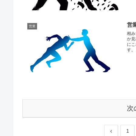
営
営業
相み
か見
にこ
す。
次
前
1