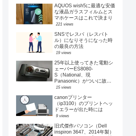
AQUOS wish5に最適な安価
な液晶ガラスフィルムとス
マホケースはこれで決まり
221 views
SNSでレスバ（レスバト
ル）になりそうになった時
の最良の方法
19 views
25年以上使ってきた電動シ
ェーバーES8080-
S（National、現
Panasonic）がついに故障
する
15 views
canonプリンター
（ip3100）のプリントヘッ
ドエラーが出た時には
9 views
旧式傑作パソコン（Dell
inspiron 3647、2014年製）