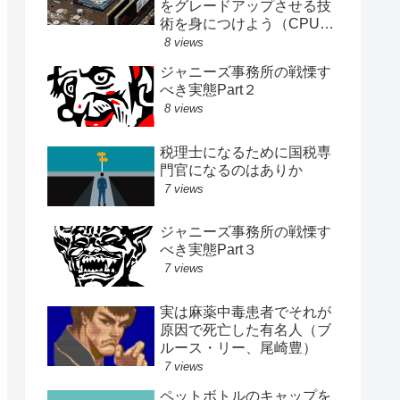
をグレードアップさせる技
術を身につけよう（CPU、
メモリ、SSD交換記録）
8 views
ジャニーズ事務所の戦慄す
べき実態Part２
8 views
税理士になるために国税専
門官になるのはありか
7 views
ジャニーズ事務所の戦慄す
べき実態Part３
7 views
実は麻薬中毒患者でそれが
原因で死亡した有名人（ブ
ルース・リー、尾崎豊）
7 views
ペットボトルのキャップを