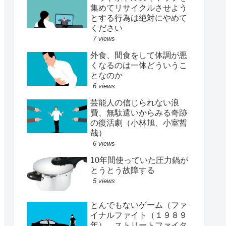
集めてリサイクルさせよう
とする行為は絶対にやめて
ください
7 views
外食、間食をして体調が悪
くなるのは一体どういうこ
となのか
6 views
芸能人の信じられない浪
費、無駄遣いからみる奇跡
の復活劇（小林旭、小室哲
哉）
6 views
10年間使っていた圧力鍋が
とうとう故障する
5 views
とんでもないゲーム（ファ
イナルファイト（１９８９
年）、ストリートファイタ