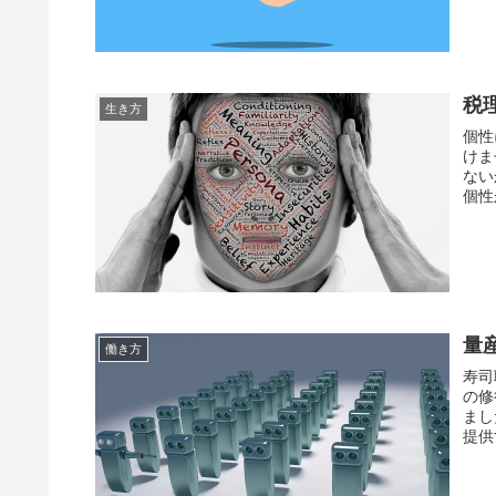
税
生き方
個性
けま
ない
個性
量
働き方
寿司
の修
まし
提供