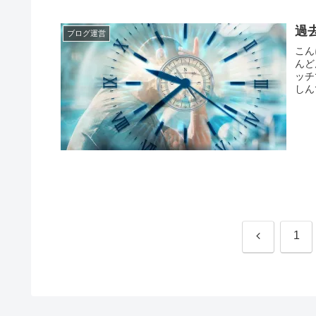
過
ブログ運営
こん
んど
ッチ
しん
前
1
へ