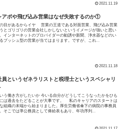
2021.11.19
レアポや飛び込み営業はなぜ失敗するのか①
の目があるからイヤ 営業の王道である対面営業、飛び込み営業
うとゴリゴリの営業会社しかしないというイメージが強いと思い
。インターネットのプロバイダーの勧誘や新聞、浄水器などのい
るプッシュ型の営業が当てはまります。ですが、これ...
2021.11.18
社員というゼネラリストと税理士というスペシャリ
ト
いう働き方がしたいか 今いる自分がどうしてこうなったかをひも
には過去をたどることが大事です。 私のキャリアのスタートは
な組織の末端から始まりました。厚生労働省傘下の病院の事務員
。そこでは準公務員として俸給表もあり、年功序列...
2021.11.17