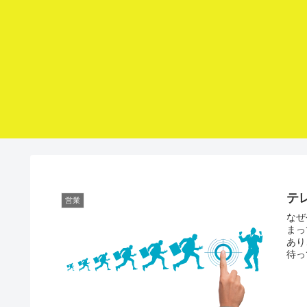
テ
営業
なぜ
まっ
あり
待っ