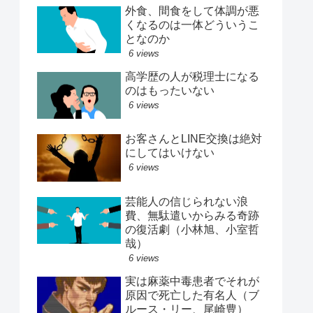
外食、間食をして体調が悪
くなるのは一体どういうこ
となのか
6 views
高学歴の人が税理士になる
のはもったいない
6 views
お客さんとLINE交換は絶対
にしてはいけない
6 views
芸能人の信じられない浪
費、無駄遣いからみる奇跡
の復活劇（小林旭、小室哲
哉）
6 views
実は麻薬中毒患者でそれが
原因で死亡した有名人（ブ
ルース・リー、尾崎豊）