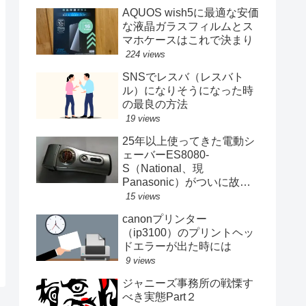
AQUOS wish5に最適な安価
な液晶ガラスフィルムとス
マホケースはこれで決まり
224 views
SNSでレスバ（レスバト
ル）になりそうになった時
の最良の方法
19 views
25年以上使ってきた電動シ
ェーバーES8080-
S（National、現
Panasonic）がついに故障
する
15 views
canonプリンター
（ip3100）のプリントヘッ
ドエラーが出た時には
9 views
ジャニーズ事務所の戦慄す
べき実態Part２