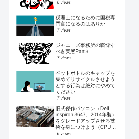
8 views
税理士になるために国税専
門官になるのはありか
7 views
ジャニーズ事務所の戦慄す
べき実態Part３
7 views
ペットボトルのキャップを
集めてリサイクルさせよう
とする行為は絶対にやめて
ください
7 views
旧式傑作パソコン（Dell
inspiron 3647、2014年製）
をグレードアップさせる技
術を身につけよう（CPU、
メモリ、SSD交換記録）
6 views