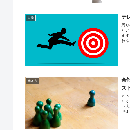
テ
営業
周り
とい
ます
わゆ
会
働き方
ス
どう
とく
巨大
です